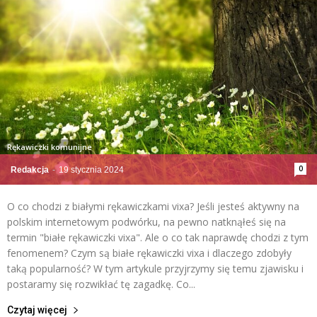
Rękawiczki komunijne
0
Redakcja
-
19 stycznia 2024
O co chodzi z białymi rękawiczkami vixa? Jeśli jesteś aktywny na
polskim internetowym podwórku, na pewno natknąłeś się na
termin "białe rękawiczki vixa". Ale o co tak naprawdę chodzi z tym
fenomenem? Czym są białe rękawiczki vixa i dlaczego zdobyły
taką popularność? W tym artykule przyjrzymy się temu zjawisku i
postaramy się rozwikłać tę zagadkę. Co...
Czytaj więcej