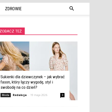
ZDROWIE
ZOBACZ TEŻ
Sukienki dla dziewczynek – jak wybrać
fason, który łączy wygodę, styl i
swobodę na co dzień?
Redakcja
-
19 maja 2026
Moda
0