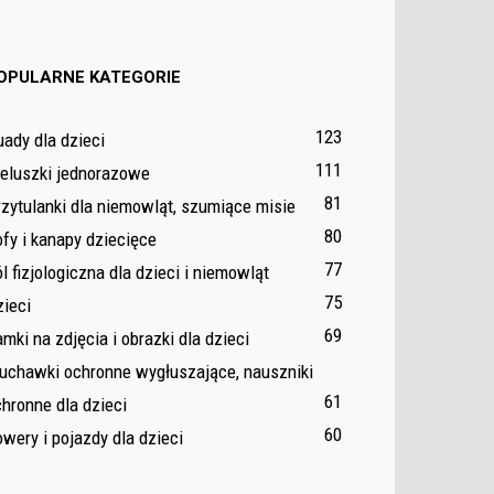
OPULARNE KATEGORIE
123
ady dla dzieci
111
ieluszki jednorazowe
81
zytulanki dla niemowląt, szumiące misie
80
fy i kanapy dziecięce
77
l fizjologiczna dla dzieci i niemowląt
75
ieci
69
mki na zdjęcia i obrazki dla dzieci
łuchawki ochronne wygłuszające, nauszniki
61
hronne dla dzieci
60
wery i pojazdy dla dzieci