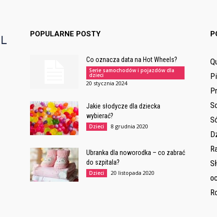
POPULARNE POSTY
P
Co oznacza data na Hot Wheels?
Qu
Serie samochodów i pojazdów dla
P
dzieci
20 stycznia 2024
Pr
So
Jakie słodycze dla dziecka
wybierać?
Só
8 grudnia 2020
Dzieci
Dz
Ra
Ubranka dla noworodka – co zabrać
do szpitala?
S
20 listopada 2020
Dzieci
oc
Ro