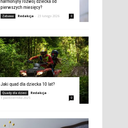
harmonijny rozwój dziecka od
pierwszych miesięcy?
Redakcja
-
23 lutego 2026
Zabawa
0
Jaki quad dla dziecka 10 lat?
Redakcja
-
Quady dla dzieci
1 października 2025
0