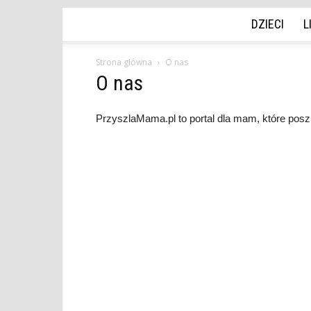
DZIECI
L
Strona główna
O nas
O nas
PrzyszlaMama.pl to portal dla mam, które pos