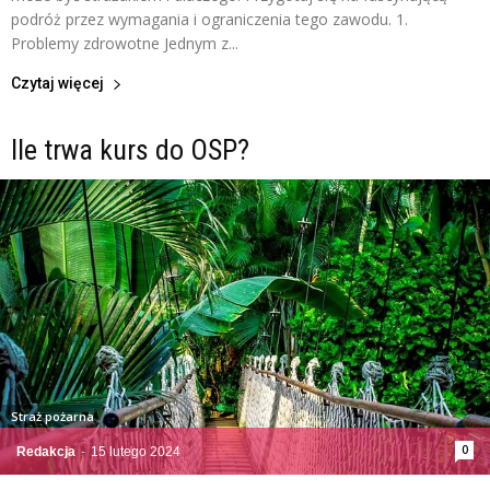
podróż przez wymagania i ograniczenia tego zawodu. 1.
Problemy zdrowotne Jednym z...
Czytaj więcej
Ile trwa kurs do OSP?
Straż pożarna
0
Redakcja
-
15 lutego 2024