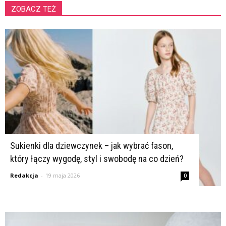
ZOBACZ TEŻ
K
Sukienki dla dziewczynek – jak wybrać fason,
który łączy wygodę, styl i swobodę na co dzień?
Redakcja
-
19 maja 2026
0