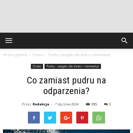
Strona główna
Dzieci
Pudry i zasypki dla dzieci i niemowląt
Dzieci
Pudry i zasypki dla dzieci i niemowląt
Co zamiast pudru na
odparzenia?
Przez
Redakcja
-
7 stycznia 2024
335
0