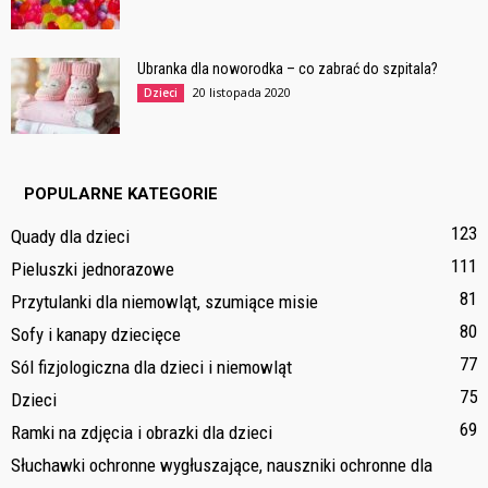
Ubranka dla noworodka – co zabrać do szpitala?
20 listopada 2020
Dzieci
POPULARNE KATEGORIE
123
Quady dla dzieci
111
Pieluszki jednorazowe
81
Przytulanki dla niemowląt, szumiące misie
80
Sofy i kanapy dziecięce
77
Sól fizjologiczna dla dzieci i niemowląt
75
Dzieci
69
Ramki na zdjęcia i obrazki dla dzieci
Słuchawki ochronne wygłuszające, nauszniki ochronne dla