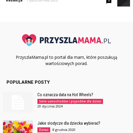
Redakcja
-
1 października 2025
0
PrzyszlaMama.pl to portal dla mam, które poszukują
wartościowych porad.
POPULARNE POSTY
Co oznacza data na Hot Wheels?
Serie samochodów i pojazdów dla dzieci
20 stycznia 2024
Jakie słodycze dla dziecka wybierać?
8 grudnia 2020
Dzieci