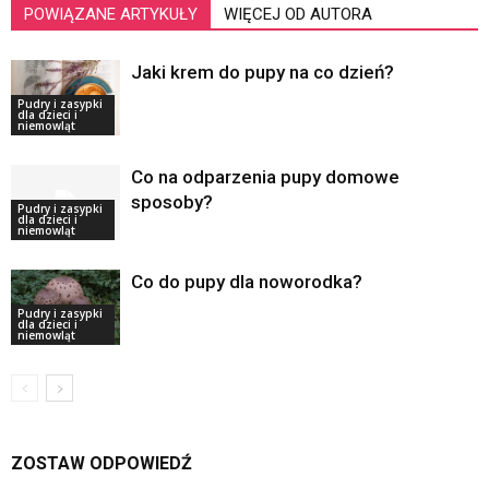
POWIĄZANE ARTYKUŁY
WIĘCEJ OD AUTORA
Jaki krem do pupy na co dzień?
Pudry i zasypki
dla dzieci i
niemowląt
Co na odparzenia pupy domowe
sposoby?
Pudry i zasypki
dla dzieci i
niemowląt
Co do pupy dla noworodka?
Pudry i zasypki
dla dzieci i
niemowląt
ZOSTAW ODPOWIEDŹ