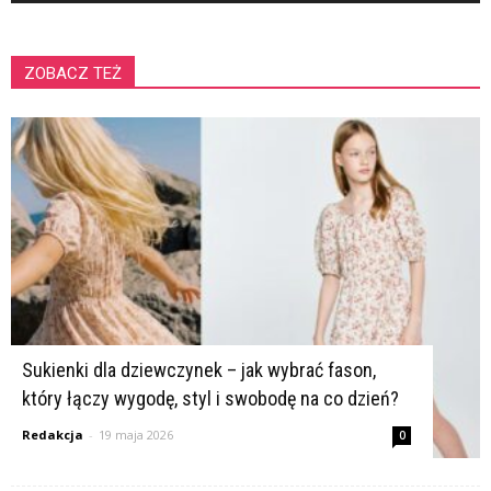
ZOBACZ TEŻ
K
Sukienki dla dziewczynek – jak wybrać fason,
który łączy wygodę, styl i swobodę na co dzień?
Redakcja
-
19 maja 2026
0