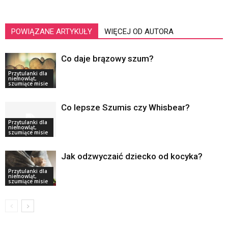
POWIĄZANE ARTYKUŁY
WIĘCEJ OD AUTORA
Co daje brązowy szum?
Przytulanki dla
niemowląt,
szumiące misie
Co lepsze Szumis czy Whisbear?
Przytulanki dla
niemowląt,
szumiące misie
Jak odzwyczaić dziecko od kocyka?
Przytulanki dla
niemowląt,
szumiące misie