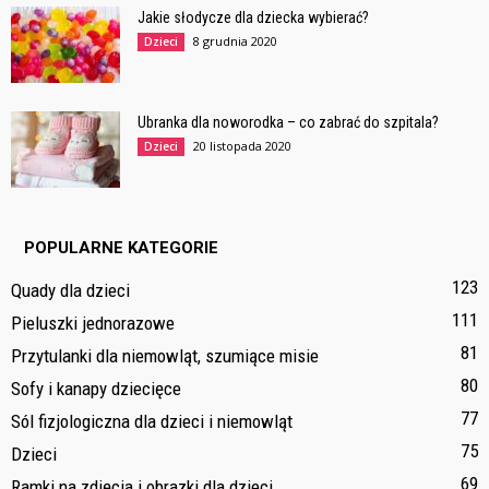
Jakie słodycze dla dziecka wybierać?
8 grudnia 2020
Dzieci
Ubranka dla noworodka – co zabrać do szpitala?
20 listopada 2020
Dzieci
POPULARNE KATEGORIE
123
Quady dla dzieci
111
Pieluszki jednorazowe
81
Przytulanki dla niemowląt, szumiące misie
80
Sofy i kanapy dziecięce
77
Sól fizjologiczna dla dzieci i niemowląt
75
Dzieci
69
Ramki na zdjęcia i obrazki dla dzieci