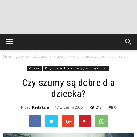
Strona główna
Zabawa
Przytulanki dla niemowląt, szumiące misie
Zabawa
Przytulanki dla niemowląt, szumiące misie
Czy szumy są dobre dla
dziecka?
Przez
Redakcja
-
17 września 2025
218
0