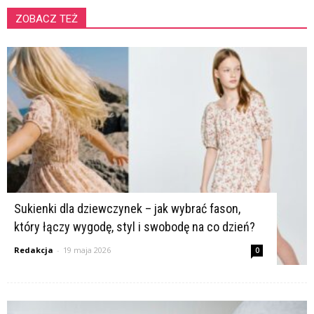
ZOBACZ TEŻ
K
Sukienki dla dziewczynek – jak wybrać fason,
który łączy wygodę, styl i swobodę na co dzień?
Redakcja
-
19 maja 2026
0