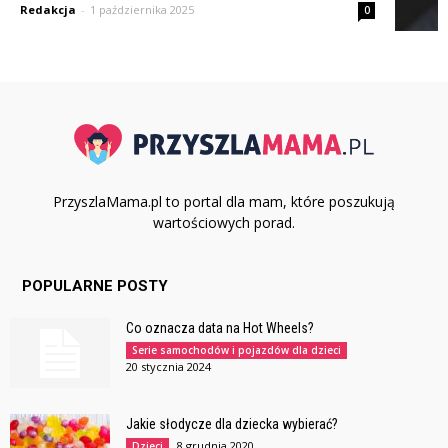
Redakcja
-
1 października 2025
0
PrzyszlaMama.pl to portal dla mam, które poszukują
wartościowych porad.
POPULARNE POSTY
Co oznacza data na Hot Wheels?
Serie samochodów i pojazdów dla dzieci
20 stycznia 2024
Jakie słodycze dla dziecka wybierać?
8 grudnia 2020
Dzieci