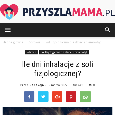
PrzyszlaMama.pl
Strona główna
Zdrowie
Sól fizjologiczna dla dzieci i niemowląt
Zdrowie
Sól fizjologiczna dla dzieci i niemowląt
Ile dni inhalacje z soli
fizjologicznej?
Przez
Redakcja
-
9 marca 2025
449
0