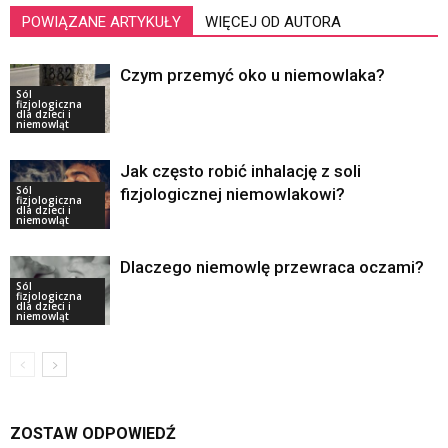
POWIĄZANE ARTYKUŁY
WIĘCEJ OD AUTORA
Czym przemyć oko u niemowlaka?
Sól
fizjologiczna
dla dzieci i
niemowląt
Jak często robić inhalację z soli
Sól
fizjologicznej niemowlakowi?
fizjologiczna
dla dzieci i
niemowląt
Dlaczego niemowlę przewraca oczami?
Sól
fizjologiczna
dla dzieci i
niemowląt
ZOSTAW ODPOWIEDŹ