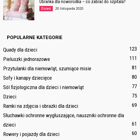
Ubranka dla noworodka – co zabrać do szpitala?
20 listopada 2020
Dzieci
POPULARNE KATEGORIE
123
Quady dla dzieci
111
Pieluszki jednorazowe
81
Przytulanki dla niemowląt, szumiące misie
80
Sofy i kanapy dziecięce
77
Sól fizjologiczna dla dzieci i niemowląt
75
Dzieci
69
Ramki na zdjęcia i obrazki dla dzieci
Słuchawki ochronne wygłuszające, nauszniki ochronne dla
61
dzieci
60
Rowery i pojazdy dla dzieci