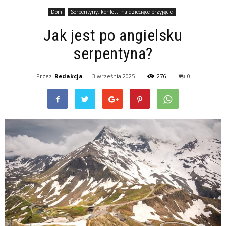
Dom
Serpentyny, konfetti na dziecięce przyjęcie
Jak jest po angielsku
serpentyna?
Przez
Redakcja
-
3 września 2025
276
0