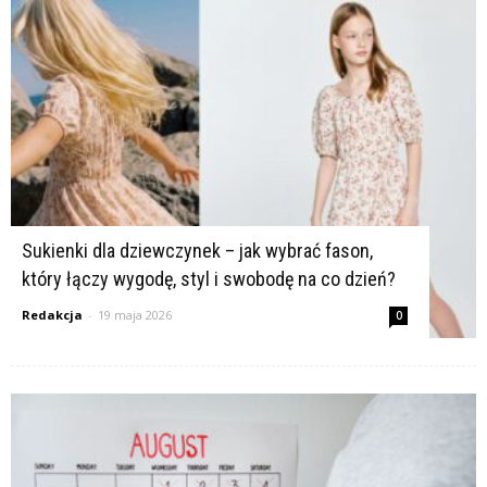
K
Sukienki dla dziewczynek – jak wybrać fason,
który łączy wygodę, styl i swobodę na co dzień?
Redakcja
-
19 maja 2026
0