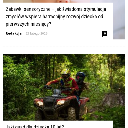
Zabawki sensoryczne – jak świadoma stymulacja
zmysłów wspiera harmonijny rozwój dziecka od
pierwszych miesięcy?
Redakcja
-
23 lutego 2026
0
Jaki quad dla dziecka 10 lat?