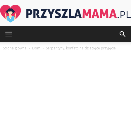
PrzyszlaMama.pl
Strona główna
Dom
Serpentyny, konfetti na dziecięce przyjęcie