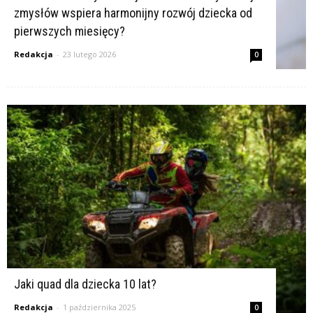
zmysłów wspiera harmonijny rozwój dziecka od
pierwszych miesięcy?
Redakcja
-
23 lutego 2026
0
Jaki quad dla dziecka 10 lat?
Redakcja
-
1 października 2025
0