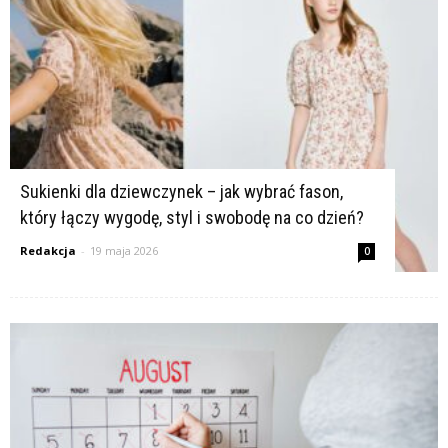
K
Sukienki dla dziewczynek – jak wybrać fason,
który łączy wygodę, styl i swobodę na co dzień?
Redakcja
-
19 maja 2026
0