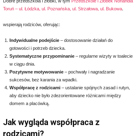
Dobre przedszkola i żłobki, w tym
Przedszkole i Żłobek Norlandia
Toruń – ul. Łódzka
, ul. Poznańska,
ul. Strzałowa,
ul. Bukowa
.
wspierają rodziców, oferując:
Indywidualne podejście
– dostosowanie działań do
gotowości i potrzeb dziecka.
Systematyczne przypominanie
– regularne wizyty w toalecie
w ciągu dnia.
Pozytywne motywowanie
– pochwały i nagradzanie
sukcesów, bez karania za wpadki.
Współpracę z rodzicami
– ustalanie spójnych zasad i rutyn,
aby dziecko nie było zdezorientowane różnicami między
domem a placówką.
Jak wygląda współpraca z
rodzicami?