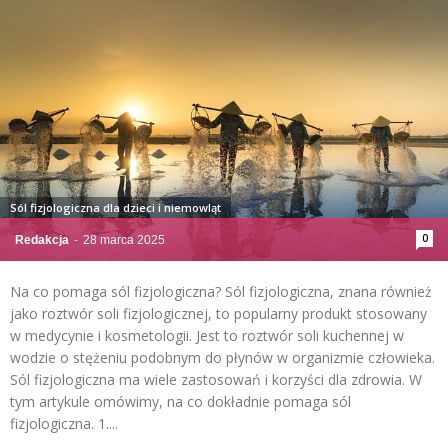
Sól fizjologiczna dla dzieci i niemowląt
0
Redakcja
-
28 marca 2025
Na co pomaga sól fizjologiczna? Sól fizjologiczna, znana również
jako roztwór soli fizjologicznej, to popularny produkt stosowany
w medycynie i kosmetologii. Jest to roztwór soli kuchennej w
wodzie o stężeniu podobnym do płynów w organizmie człowieka.
Sól fizjologiczna ma wiele zastosowań i korzyści dla zdrowia. W
tym artykule omówimy, na co dokładnie pomaga sól
fizjologiczna. 1....