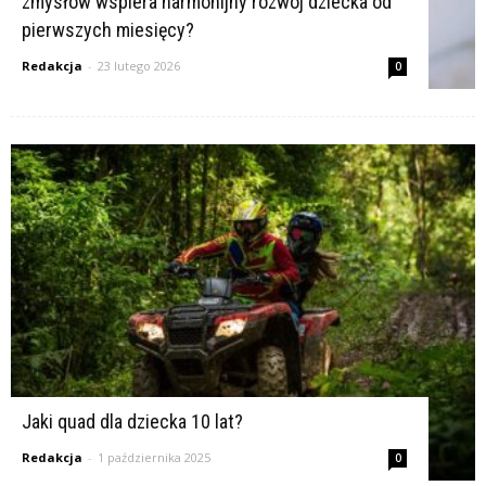
zmysłów wspiera harmonijny rozwój dziecka od
pierwszych miesięcy?
Redakcja
-
23 lutego 2026
0
Jaki quad dla dziecka 10 lat?
Redakcja
-
1 października 2025
0