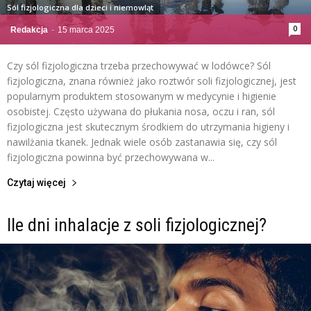
Sól fizjologiczna dla dzieci i niemowląt
0
Redakcja
-
15 marca 2025
Czy sól fizjologiczna trzeba przechowywać w lodówce? Sól
fizjologiczna, znana również jako roztwór soli fizjologicznej, jest
popularnym produktem stosowanym w medycynie i higienie
osobistej. Często używana do płukania nosa, oczu i ran, sól
fizjologiczna jest skutecznym środkiem do utrzymania higieny i
nawilżania tkanek. Jednak wiele osób zastanawia się, czy sól
fizjologiczna powinna być przechowywana w...
Czytaj więcej
Ile dni inhalacje z soli fizjologicznej?