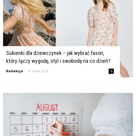
K
Sukienki dla dziewczynek – jak wybrać fason,
który łączy wygodę, styl i swobodę na co dzień?
Redakcja
-
19 maja 2026
0