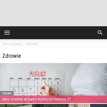
Strona główna
Zdrowie
Zdrowie
ZDROWIE
Jakie składniki aktywne dostarcza Fembion 2?