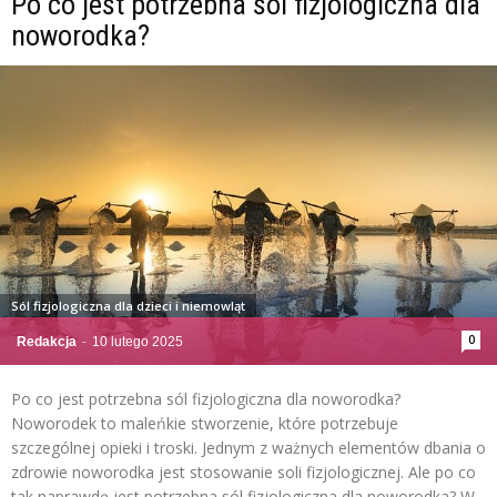
Po co jest potrzebna sól fizjologiczna dla
noworodka?
Sól fizjologiczna dla dzieci i niemowląt
0
Redakcja
-
10 lutego 2025
Po co jest potrzebna sól fizjologiczna dla noworodka?
Noworodek to maleńkie stworzenie, które potrzebuje
szczególnej opieki i troski. Jednym z ważnych elementów dbania o
zdrowie noworodka jest stosowanie soli fizjologicznej. Ale po co
tak naprawdę jest potrzebna sól fizjologiczna dla noworodka? W