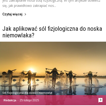
jest zakraplanie nosa solą fizjologiczną. W tym artykule dowiesz
się, jak prawidłowo zakrapiać nos...
Czytaj więcej
Jak aplikować sól fizjologiczna do noska
niemowlaka?
Sól fizjologiczna dla dzieci i niemowląt
0
Redakcja
-
25 lutego 2025