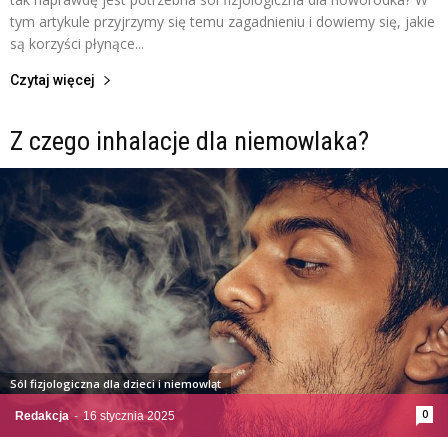
tym artykule przyjrzymy się temu zagadnieniu i dowiemy się, jakie
są korzyści płynące...
Czytaj więcej
Z czego inhalacje dla niemowlaka?
Sól fizjologiczna dla dzieci i niemowląt
0
Redakcja
-
16 stycznia 2025