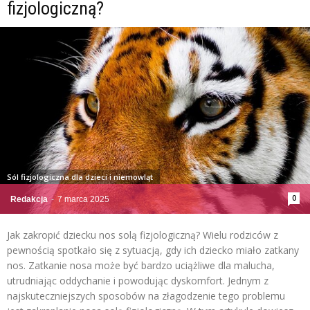
fizjologiczną?
Sól fizjologiczna dla dzieci i niemowląt
0
Redakcja
-
7 marca 2025
Jak zakropić dziecku nos solą fizjologiczną? Wielu rodziców z
pewnością spotkało się z sytuacją, gdy ich dziecko miało zatkany
nos. Zatkanie nosa może być bardzo uciążliwe dla malucha,
utrudniając oddychanie i powodując dyskomfort. Jednym z
najskuteczniejszych sposobów na złagodzenie tego problemu