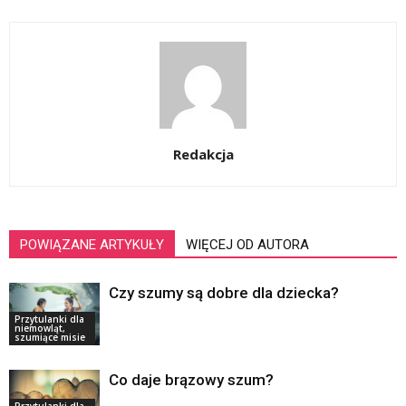
Redakcja
POWIĄZANE ARTYKUŁY
WIĘCEJ OD AUTORA
Czy szumy są dobre dla dziecka?
Przytulanki dla
niemowląt,
szumiące misie
Co daje brązowy szum?
Przytulanki dla