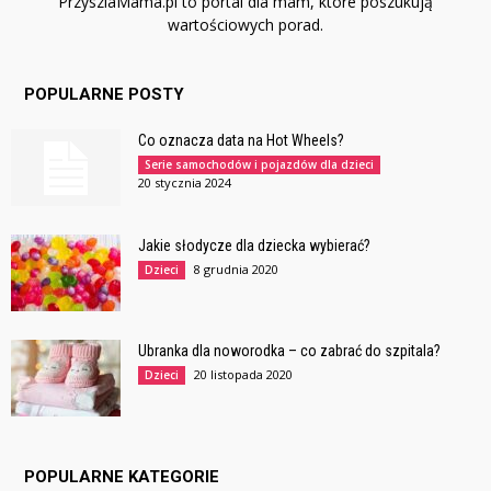
PrzyszlaMama.pl to portal dla mam, które poszukują
wartościowych porad.
POPULARNE POSTY
Co oznacza data na Hot Wheels?
Serie samochodów i pojazdów dla dzieci
20 stycznia 2024
Jakie słodycze dla dziecka wybierać?
8 grudnia 2020
Dzieci
Ubranka dla noworodka – co zabrać do szpitala?
20 listopada 2020
Dzieci
POPULARNE KATEGORIE