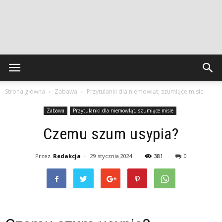
Strona główna
Zabawa
Przytulanki dla niemowląt, szumiące misie
Zabawa
Przytulanki dla niemowląt, szumiące misie
Czemu szum usypia?
Przez
Redakcja
-
29 stycznia 2024
381
0