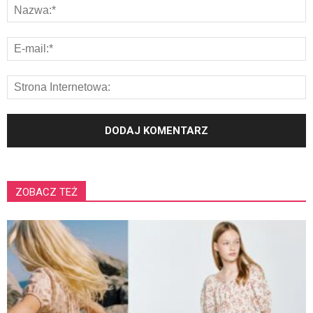
ZOBACZ TEŻ
K