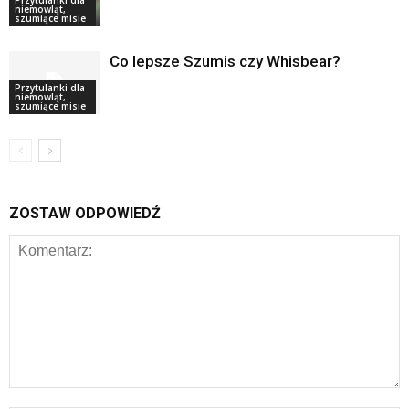
niemowląt,
szumiące misie
Co lepsze Szumis czy Whisbear?
Przytulanki dla
niemowląt,
szumiące misie
ZOSTAW ODPOWIEDŹ