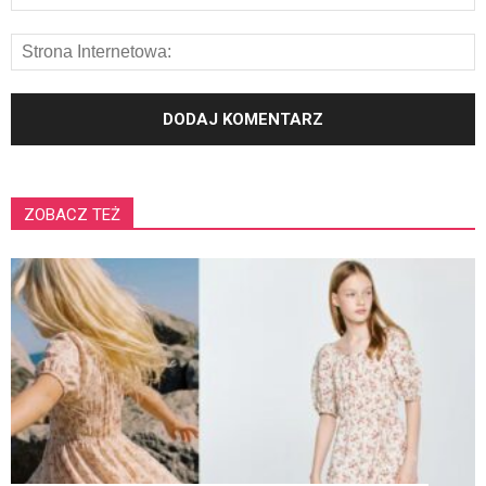
ZOBACZ TEŻ
K