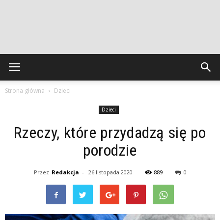
Strona główna
Dzieci
Dzieci
Rzeczy, które przydadzą się po
porodzie
Przez
Redakcja
-
26 listopada 2020
889
0