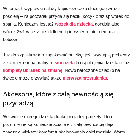
W ramach wyprawki należy kupić łóżeczko dziecięce wraz z
pościelą – na początek przyda się becik, kocyk oraz śpiworek do
spania. Konieczny jest też
wózek dla dziecka
, gondola albo
wózek 3w1 wraz z nosidełkiem i pierwszym fotelikiem dla
bobasa.
Już do szpitala warto zapakować butelkę, jeśli wystąpią problemy
z karmieniem naturalnym,
smoczek
do uspokojenia dziecka oraz
komplety ubranek na zmianę
. Nowo narodzone dziecko na
świecie może przywitać także
pierwsza przytulanka
.
Akcesoria, które z całą pewnością się
przydadzą
W świecie małego dziecka funkcjonują też gadżety, które
pozornie nie są koniecznością, ale z całą pewnością dają
znacznie większy komfort funkcjonowania całej rodzinie. Warto