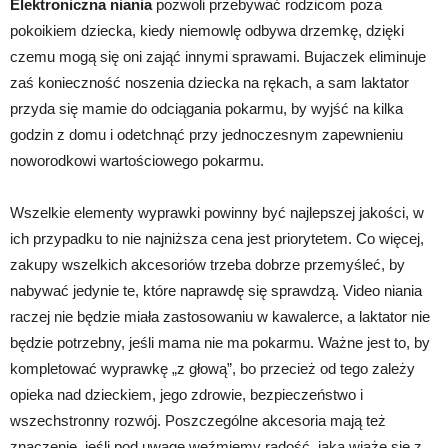
Elektroniczna niania
pozwoli przebywać rodzicom poza
pokoikiem dziecka, kiedy niemowlę odbywa drzemkę, dzięki
czemu mogą się oni zająć innymi sprawami. Bujaczek eliminuje
zaś konieczność noszenia dziecka na rękach, a sam laktator
przyda się mamie do odciągania pokarmu, by wyjść na kilka
godzin z domu i odetchnąć przy jednoczesnym zapewnieniu
noworodkowi wartościowego pokarmu.
Wszelkie elementy wyprawki powinny być najlepszej jakości, w
ich przypadku to nie najniższa cena jest priorytetem. Co więcej,
zakupy wszelkich akcesoriów trzeba dobrze przemyśleć, by
nabywać jedynie te, które naprawdę się sprawdzą. Video niania
raczej nie będzie miała zastosowaniu w kawalerce, a laktator nie
będzie potrzebny, jeśli mama nie ma pokarmu. Ważne jest to, by
kompletować wyprawkę „z głową”, bo przecież od tego zależy
opieka nad dzieckiem, jego zdrowie, bezpieczeństwo i
wszechstronny rozwój. Poszczególne akcesoria mają też
znaczenie, jeśli pod uwagę weźmiemy radość, jaka wiąże się z